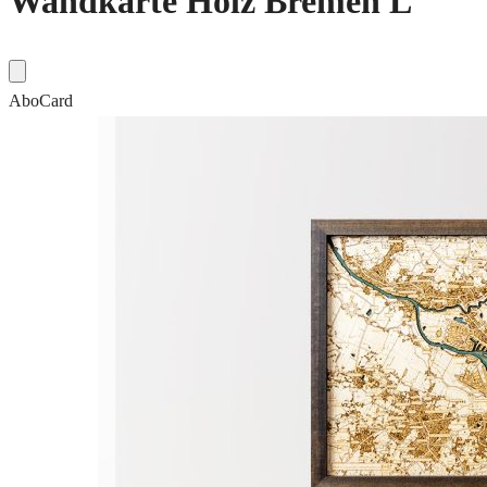
Wandkarte Holz Bremen L
AboCard