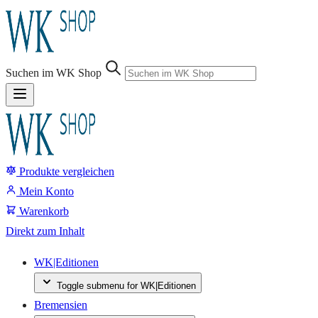
Sprung-
Navigation
Suchen im WK Shop
Springe
direkt
zu:
Produkte vergleichen
Header
Suche
Mein Konto
Inhalt
Warenkorb
Footer
Direkt zum Inhalt
WK|Editionen
Toggle submenu for WK|Editionen
Bremensien