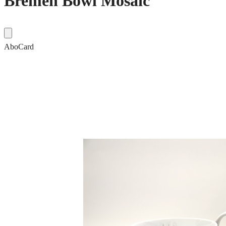
Bremen Bowl Mosaic
AboCard