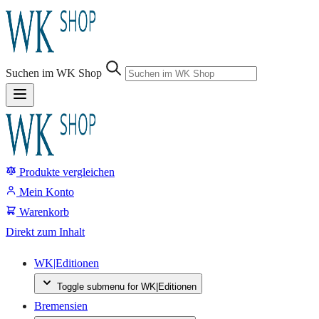
Sprung-
Navigation
Suchen im WK Shop
Springe
direkt
zu:
Produkte vergleichen
Header
Suche
Mein Konto
Inhalt
Warenkorb
Footer
Direkt zum Inhalt
WK|Editionen
Toggle submenu for WK|Editionen
Bremensien