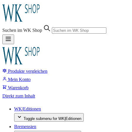
Sprung-
Navigation
Suchen im WK Shop
Springe
direkt
zu:
Produkte vergleichen
Header
Suche
Mein Konto
Inhalt
Warenkorb
Footer
Direkt zum Inhalt
WK|Editionen
Toggle submenu for WK|Editionen
Bremensien