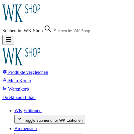
Sprung-
Navigation
Suchen im WK Shop
Springe
direkt
zu:
Produkte vergleichen
Header
Suche
Mein Konto
Inhalt
Warenkorb
Footer
Direkt zum Inhalt
WK|Editionen
Toggle submenu for WK|Editionen
Bremensien