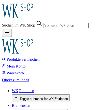
Sprung-
Navigation
Suchen im WK Shop
Springe
direkt
zu:
Produkte vergleichen
Header
Suche
Mein Konto
Inhalt
Warenkorb
Footer
Direkt zum Inhalt
WK|Editionen
Toggle submenu for WK|Editionen
Bremensien