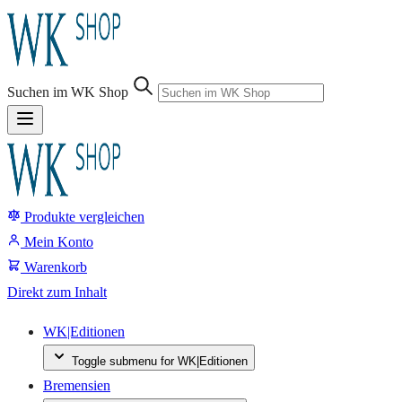
Sprung-
Navigation
Suchen im WK Shop
Springe
direkt
zu:
Produkte vergleichen
Header
Suche
Mein Konto
Inhalt
Warenkorb
Footer
Direkt zum Inhalt
WK|Editionen
Toggle submenu for WK|Editionen
Bremensien