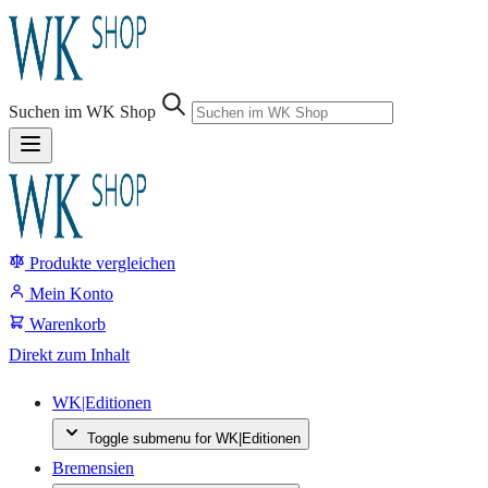
Sprung-
Navigation
Suchen im WK Shop
Springe
direkt
zu:
Produkte vergleichen
Header
Suche
Mein Konto
Inhalt
Warenkorb
Footer
Direkt zum Inhalt
WK|Editionen
Toggle submenu for WK|Editionen
Bremensien