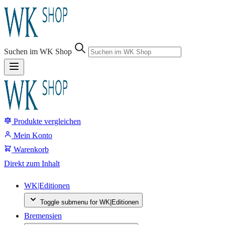
Sprung-
Navigation
Suchen im WK Shop
Springe
direkt
zu:
Produkte vergleichen
Header
Suche
Mein Konto
Inhalt
Warenkorb
Footer
Direkt zum Inhalt
WK|Editionen
Toggle submenu for WK|Editionen
Bremensien