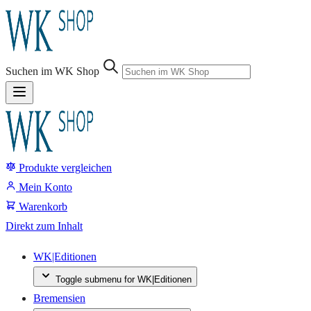
Sprung-
Navigation
Suchen im WK Shop
Springe
direkt
zu:
Produkte vergleichen
Header
Suche
Mein Konto
Inhalt
Warenkorb
Footer
Direkt zum Inhalt
WK|Editionen
Toggle submenu for WK|Editionen
Bremensien