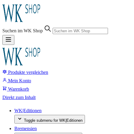
Sprung-
Navigation
Suchen im WK Shop
Springe
direkt
zu:
Produkte vergleichen
Header
Suche
Mein Konto
Inhalt
Warenkorb
Footer
Direkt zum Inhalt
WK|Editionen
Toggle submenu for WK|Editionen
Bremensien