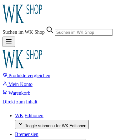
Sprung-
Navigation
Suchen im WK Shop
Springe
direkt
zu:
Produkte vergleichen
Header
Suche
Mein Konto
Inhalt
Warenkorb
Footer
Direkt zum Inhalt
WK|Editionen
Toggle submenu for WK|Editionen
Bremensien